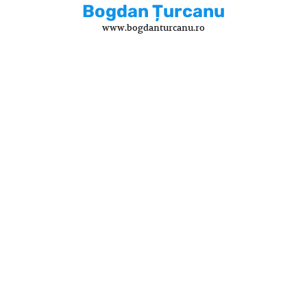
Skip
Bogdan Țurcanu
to
www.bogdanturcanu.ro
content