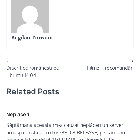
Bogdan Turcanu
Navigare
⟵
⟶
Diacritice românești pe
Filme – recomandări
în
Ubuntu 14.04
articole
Related Posts
Neplăceri
Săptămâna aceasta mi-a cauzat neplăceri un server
proaspăt instalat cu freeBSD 8-RELEASE, pe care am
recompilat world-ul (8.0-STABLE) și kernelul. Se