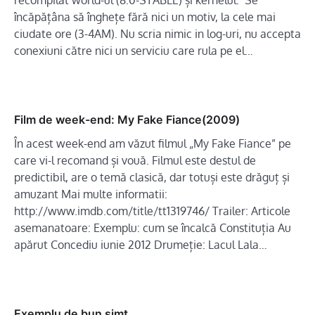
încăpățâna să înghețe fără nici un motiv, la cele mai
ciudate ore (3-4AM). Nu scria nimic in log-uri, nu accepta
conexiuni către nici un serviciu care rula pe el…
Film de week-end: My Fake Fiance(2009)
În acest week-end am văzut filmul „My Fake Fiance” pe
care vi-l recomand și vouă. Filmul este destul de
predictibil, are o temă clasică, dar totuși este drăguț și
amuzant Mai multe informatii:
http://www.imdb.com/title/tt1319746/ Trailer: Articole
asemanatoare: Exemplu: cum se încalcă Constituția Au
apărut Concediu iunie 2012 Drumeție: Lacul Lala…
Exemplu de bun simț