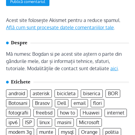
Acest site folosește Akismet pentru a reduce spamul.
Află cum sunt procesate datele comentariilor tale
.
Despre
Mă numesc Bogdan si pe acest site aștern o parte din
gândurile mele, dar și informații tehnice, sfaturi,
tutoriale. Modalitățile de contact sunt detaliate
aici
.
Etichete
android
asterisk
bicicleta
biserica
BOR
Botosani
Brasov
Dell
email
flori
fotografii
freebsd
how to
Huawei
internet
ipv6
ISP
linux
masini
Microsoft
modem 3g
munte
mysql
Orange
politia