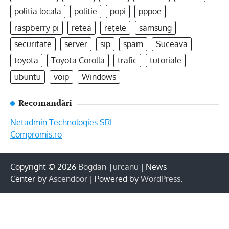
politia locala
politie
popi
pppoe
raspberry pi
retea
rețele
samsung
securitate
server
sip
spam
Suceava
toyota
Toyota Corolla
trafic
tutoriale
ubuntu
voip
Windows
Recomandări
Netadmin Technologies SRL
Compromis.ro
Copyright © 2026
Bogdan Țurcanu
| News
Center by
Ascendoor
| Powered by
WordPress
.