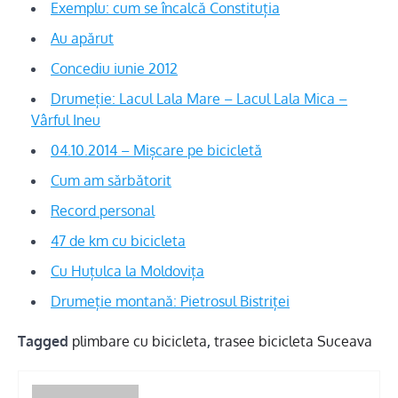
Exemplu: cum se încalcă Constituția
Au apărut
Concediu iunie 2012
Drumeție: Lacul Lala Mare – Lacul Lala Mica –
Vârful Ineu
04.10.2014 – Mișcare pe bicicletă
Cum am sărbătorit
Record personal
47 de km cu bicicleta
Cu Huțulca la Moldovița
Drumeție montană: Pietrosul Bistriței
Tagged
plimbare cu bicicleta
,
trasee bicicleta Suceava