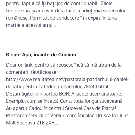
pentru faptul că îți bați joc de contribuabili. Zilele
trecute iarăși am avut de-a face cu idioțenia sistemului
românesc. Permisul de conducere îmi expiră în luna
martie a acestui an și…
Bleah! Așa, înainte de Crăciun
Doar un link, pentru că reușesc încă să mă abțin de la
comentarii răutăcioase:
http://www.realitatea.net/pastorala-patriarhului-daniel-
donatii-pentru-catedrala-neamului_785811.html
Dezamăgitor din partea BOR. Articole asemanatoare:
Exemplu: cum se încalcă Constituția Jungla suceveană
Au apărut Cadou în centrul Sucevei Casa de Piatra!
Prestarea serviciilor Versuri care îmi plac Hrusca la Iulius
Mall Suceava ZTE ZXR…