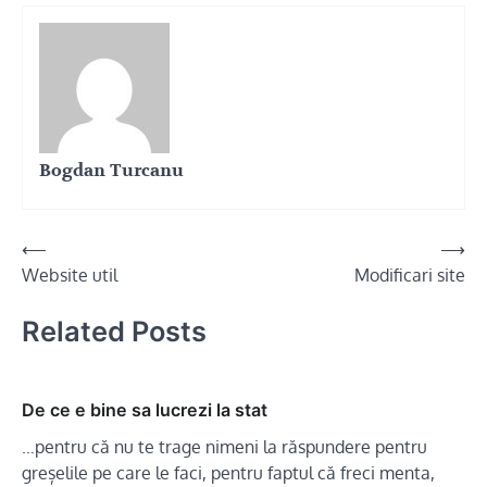
Bogdan Turcanu
Navigare
⟵
⟶
Website util
Modificari site
în
articole
Related Posts
De ce e bine sa lucrezi la stat
…pentru că nu te trage nimeni la răspundere pentru
greșelile pe care le faci, pentru faptul că freci menta,