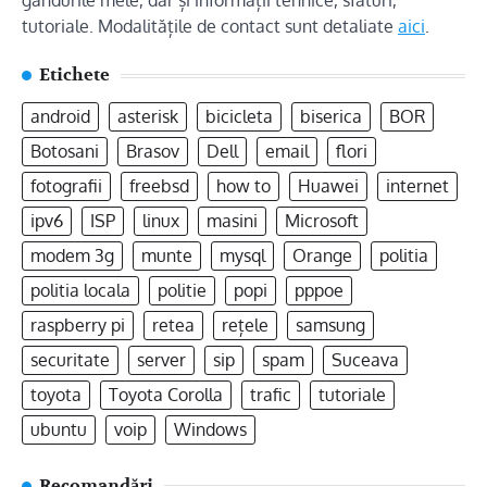
gândurile mele, dar și informații tehnice, sfaturi,
tutoriale. Modalitățile de contact sunt detaliate
aici
.
Etichete
android
asterisk
bicicleta
biserica
BOR
Botosani
Brasov
Dell
email
flori
fotografii
freebsd
how to
Huawei
internet
ipv6
ISP
linux
masini
Microsoft
modem 3g
munte
mysql
Orange
politia
politia locala
politie
popi
pppoe
raspberry pi
retea
rețele
samsung
securitate
server
sip
spam
Suceava
toyota
Toyota Corolla
trafic
tutoriale
ubuntu
voip
Windows
Recomandări