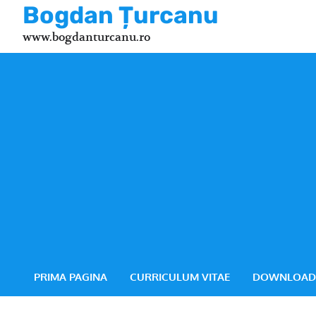
Skip
Bogdan Țurcanu
to
www.bogdanturcanu.ro
content
PRIMA PAGINA
CURRICULUM VITAE
DOWNLOAD