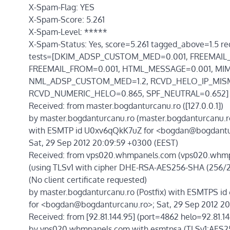
X-Spam-Flag: YES
X-Spam-Score: 5.261
X-Spam-Level: *****
X-Spam-Status: Yes, score=5.261 tagged_above=1.5 r
tests=[DKIM_ADSP_CUSTOM_MED=0.001, FREEMAIL
FREEMAIL_FROM=0.001, HTML_MESSAGE=0.001, MIM
NML_ADSP_CUSTOM_MED=1.2, RCVD_HELO_IP_MISM
RCVD_NUMERIC_HELO=0.865, SPF_NEUTRAL=0.652] 
Received: from master.bogdanturcanu.ro ([127.0.0.1])
by master.bogdanturcanu.ro (master.bogdanturcanu.ro 
with ESMTP id U0xv6qQkK7uZ for <bogdan@bogdantu
Sat, 29 Sep 2012 20:09:59 +0300 (EEST)
Received: from vps020.whmpanels.com (vps020.whmpa
(using TLSv1 with cipher DHE-RSA-AES256-SHA (256/25
(No client certificate requested)
by master.bogdanturcanu.ro (Postfix) with ESMTPS id
for <bogdan@bogdanturcanu.ro>; Sat, 29 Sep 2012 20
Received: from [92.81.144.95] (port=4862 helo=92.81.14
by vps020.whmpanels.com with esmtpsa (TLSv1:AES2