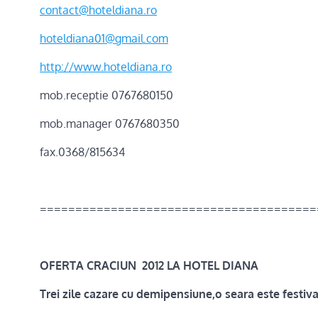
contact@hoteldiana.ro
hoteldiana01@gmail.com
http://www.hoteldiana.ro
mob.receptie 0767680150
mob.manager 0767680350
fax.0368/815634
=======================================
OFERTA CRACIUN 2012 LA HOTEL DIANA
Trei zile cazare cu demipensiune,o seara este festiv