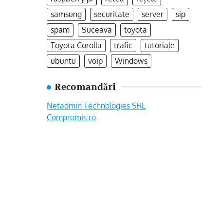
samsung
securitate
server
sip
spam
Suceava
toyota
Toyota Corolla
trafic
tutoriale
ubuntu
voip
Windows
Recomandări
Netadmin Technologies SRL
Compromis.ro