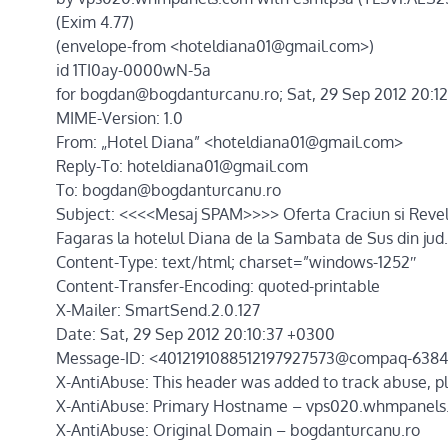
(Exim 4.77)
(envelope-from <hoteldiana01@gmail.com>)
id 1TI0ay-0000wN-5a
for bogdan@bogdanturcanu.ro; Sat, 29 Sep 2012 20:1
MIME-Version: 1.0
From: „Hotel Diana” <hoteldiana01@gmail.com>
Reply-To: hoteldiana01@gmail.com
To: bogdan@bogdanturcanu.ro
Subject: <<<<Mesaj SPAM>>>> Oferta Craciun si Reveli
Fagaras la hotelul Diana de la Sambata de Sus din jud
Content-Type: text/html; charset=”windows-1252″
Content-Transfer-Encoding: quoted-printable
X-Mailer: SmartSend.2.0.127
Date: Sat, 29 Sep 2012 20:10:37 +0300
Message-ID: <4012191088512197927573@compaq-638
X-AntiAbuse: This header was added to track abuse, pl
X-AntiAbuse: Primary Hostname – vps020.whmpanel
X-AntiAbuse: Original Domain – bogdanturcanu.ro