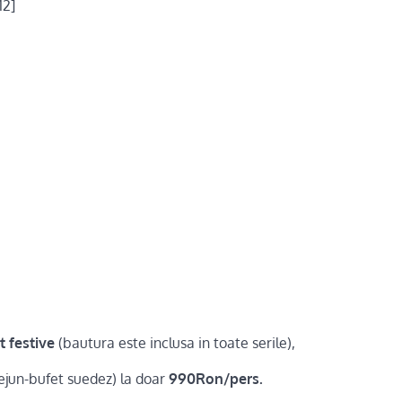
12]
t festive
(bautura este inclusa in toate serile),
ejun-bufet suedez) la doar
990Ron/pers.