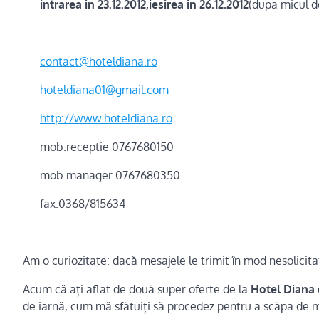
intrarea in
23.12.2012,iesirea in 26.12.2012
(dupa micul d
contact@hoteldiana.ro
hoteldiana01@gmail.com
http://www.hoteldiana.ro
mob.receptie 0767680150
mob.manager 0767680350
fax.0368/815634
Am o curiozitate: dacă mesajele le trimit în mod nesolicitat
Acum că ați aflat de două super oferte de la
Hotel Diana
de iarnă, cum mă sfătuiți să procedez pentru a scăpa de m