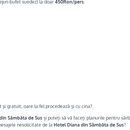
ejun-bufet suedez) la doar
450Ron/pers
.
 și gratuit, oare la fel procedează și cu cina?
 din Sâmbăta de Sus
și puteți să vă faceți planurile pentru sărb
esajele nesolicitate de la
Hotel Diana din Sâmbăta de Sus
?