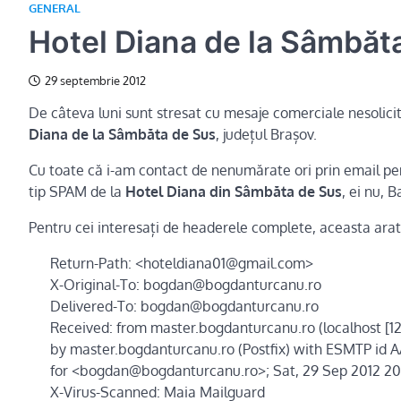
GENERAL
Hotel Diana de la Sâmbăt
29 septembrie 2012
De câteva luni sunt stresat cu mesaje comerciale nesolic
Diana de la Sâmbăta de Sus
, județul Brașov.
Cu toate că i-am contact de nenumărate ori prin email pe
tip SPAM de la
Hotel Diana din Sâmbăta de Sus
, ei nu,
Pentru cei interesați de headerele complete, aceasta arat
Return-Path: <hoteldiana01@gmail.com>
X-Original-To: bogdan@bogdanturcanu.ro
Delivered-To: bogdan@bogdanturcanu.ro
Received: from master.bogdanturcanu.ro (localhost [127
by master.bogdanturcanu.ro (Postfix) with ESMTP id
for <bogdan@bogdanturcanu.ro>; Sat, 29 Sep 2012 20
X-Virus-Scanned: Maia Mailguard