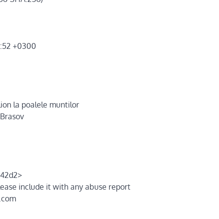
2:52 +0300
on la poalele muntilor
.Brasov
442d2>
ease include it with any abuse report
s.com