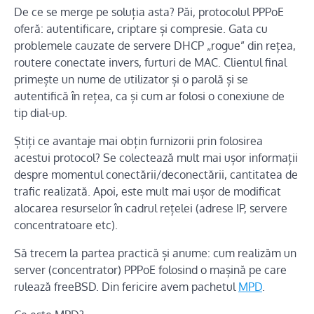
De ce se merge pe soluția asta? Păi, protocolul PPPoE
oferă: autentificare, criptare și compresie. Gata cu
problemele cauzate de servere DHCP „rogue” din rețea,
routere conectate invers, furturi de MAC. Clientul final
primește un nume de utilizator și o parolă și se
autentifică în rețea, ca și cum ar folosi o conexiune de
tip dial-up.
Știți ce avantaje mai obțin furnizorii prin folosirea
acestui protocol? Se colectează mult mai ușor informații
despre momentul conectării/deconectării, cantitatea de
trafic realizată. Apoi, este mult mai ușor de modificat
alocarea resurselor în cadrul rețelei (adrese IP, servere
concentratoare etc).
Să trecem la partea practică și anume: cum realizăm un
server (concentrator) PPPoE folosind o mașină pe care
rulează freeBSD. Din fericire avem pachetul
MPD
.