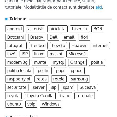
gândurile mele, dar și informații tehnice, sfaturi,
tutoriale. Modalitățile de contact sunt detaliate
aici
.
Etichete
android
asterisk
bicicleta
biserica
BOR
Botosani
Brasov
Dell
email
flori
fotografii
freebsd
how to
Huawei
internet
ipv6
ISP
linux
masini
Microsoft
modem 3g
munte
mysql
Orange
politia
politia locala
politie
popi
pppoe
raspberry pi
retea
rețele
samsung
securitate
server
sip
spam
Suceava
toyota
Toyota Corolla
trafic
tutoriale
ubuntu
voip
Windows