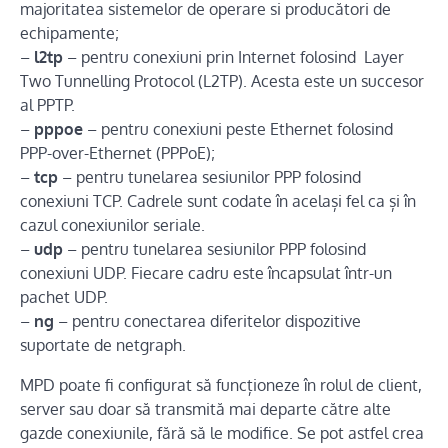
majoritatea sistemelor de operare si producători de
echipamente;
–
l2tp
– pentru conexiuni prin Internet folosind Layer
Two Tunnelling Protocol (L2TP). Acesta este un succesor
al PPTP.
–
pppoe
– pentru conexiuni peste Ethernet folosind
PPP-over-Ethernet (PPPoE);
–
tcp
– pentru tunelarea sesiunilor PPP folosind
conexiuni TCP. Cadrele sunt codate în același fel ca și în
cazul conexiunilor seriale.
–
udp
– pentru tunelarea sesiunilor PPP folosind
conexiuni UDP. Fiecare cadru este încapsulat într-un
pachet UDP.
–
ng
– pentru conectarea diferitelor dispozitive
suportate de netgraph.
MPD poate fi configurat să funcționeze în rolul de client,
server sau doar să transmită mai departe către alte
gazde conexiunile, fără să le modifice. Se pot astfel crea