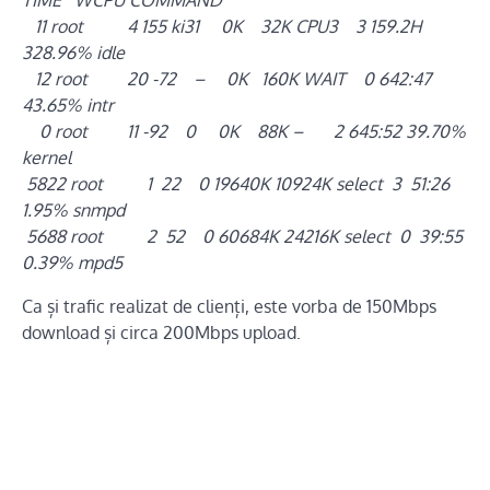
TIME WCPU COMMAND
11 root 4 155 ki31 0K 32K CPU3 3 159.2H
328.96% idle
12 root 20 -72 – 0K 160K WAIT 0 642:47
43.65% intr
0 root 11 -92 0 0K 88K – 2 645:52 39.70%
kernel
5822 root 1 22 0 19640K 10924K select 3 51:26
1.95% snmpd
5688 root 2 52 0 60684K 24216K select 0 39:55
0.39% mpd5
Ca și trafic realizat de clienți, este vorba de 150Mbps
download și circa 200Mbps upload.