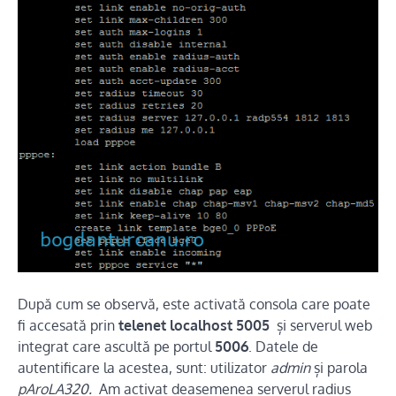
După cum se observă, este activată consola care poate
fi accesată prin
telenet localhost 5005
și serverul web
integrat care ascultă pe portul
5006
. Datele de
autentificare la acestea, sunt: utilizator
admin
și parola
pAroLA320.
Am activat deasemenea serverul radius