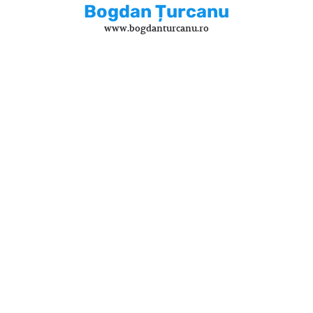
Skip
Bogdan Țurcanu
to
www.bogdanturcanu.ro
content