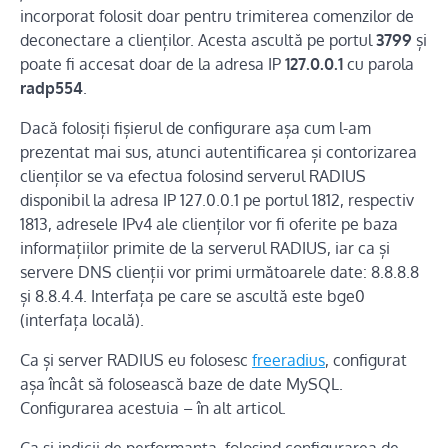
incorporat folosit doar pentru trimiterea comenzilor de
deconectare a clienților. Acesta ascultă pe portul
3799
și
poate fi accesat doar de la adresa IP
127.0.0.1
cu parola
radp554
.
Dacă folosiți fișierul de configurare așa cum l-am
prezentat mai sus, atunci autentificarea și contorizarea
clienților se va efectua folosind serverul RADIUS
disponibil la adresa IP 127.0.0.1 pe portul 1812, respectiv
1813, adresele IPv4 ale clienților vor fi oferite pe baza
informațiilor primite de la serverul RADIUS, iar ca și
servere DNS clienții vor primi următoarele date: 8.8.8.8
și 8.8.4.4. Interfața pe care se ascultă este bge0
(interfața locală).
Ca și server RADIUS eu folosesc
freeradius
, configurat
așa încât să folosească baze de date MySQL.
Configurarea acestuia – în alt articol.