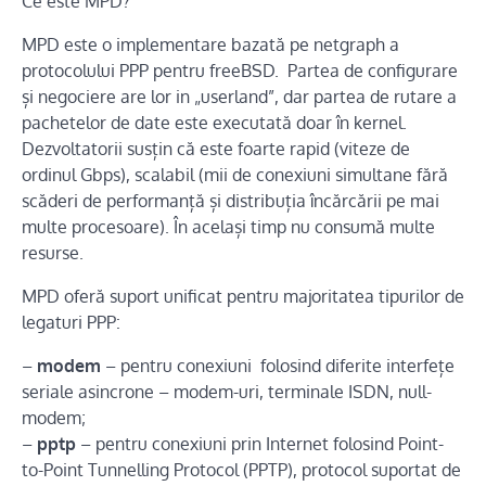
Ce este MPD?
MPD este o implementare bazată pe netgraph a
protocolului PPP pentru freeBSD. Partea de configurare
și negociere are lor in „userland”, dar partea de rutare a
pachetelor de date este executată doar în kernel.
Dezvoltatorii susțin că este foarte rapid (viteze de
ordinul Gbps), scalabil (mii de conexiuni simultane fără
scăderi de performanță și distribuția încărcării pe mai
multe procesoare). În același timp nu consumă multe
resurse.
MPD oferă suport unificat pentru majoritatea tipurilor de
legaturi PPP:
–
modem
– pentru conexiuni folosind diferite interfețe
seriale asincrone – modem-uri, terminale ISDN, null-
modem;
–
pptp
– pentru conexiuni prin Internet folosind Point-
to-Point Tunnelling Protocol (PPTP), protocol suportat de