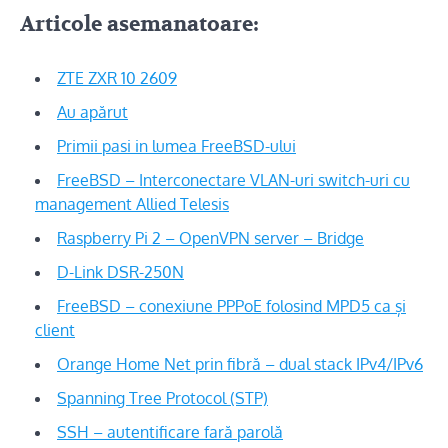
Articole asemanatoare:
ZTE ZXR 10 2609
Au apărut
Primii pasi in lumea FreeBSD-ului
FreeBSD – Interconectare VLAN-uri switch-uri cu
management Allied Telesis
Raspberry Pi 2 – OpenVPN server – Bridge
D-Link DSR-250N
FreeBSD – conexiune PPPoE folosind MPD5 ca și
client
Orange Home Net prin fibră – dual stack IPv4/IPv6
Spanning Tree Protocol (STP)
SSH – autentificare fară parolă