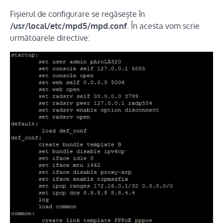
Fișierul de configurare se regăsește în
/usr/local/etc/mpd5/mpd.conf
. În acesta vom scrie
următoarele directive: