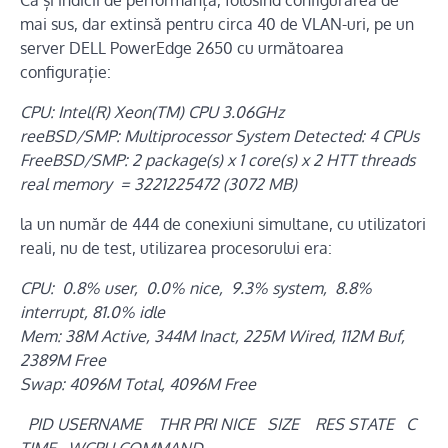
Ca și indicii de performanța, folosind configurarea de
mai sus, dar extinsă pentru circa 40 de VLAN-uri, pe un
server DELL PowerEdge 2650 cu următoarea
configurație:
CPU: Intel(R) Xeon(TM) CPU 3.06GHz
reeBSD/SMP: Multiprocessor System Detected: 4 CPUs
FreeBSD/SMP: 2 package(s) x 1 core(s) x 2 HTT threads
real memory = 3221225472 (3072 MB)
la un număr de 444 de conexiuni simultane, cu utilizatori
reali, nu de test, utilizarea procesorului era:
CPU: 0.8% user, 0.0% nice, 9.3% system, 8.8%
interrupt, 81.0% idle
Mem: 38M Active, 344M Inact, 225M Wired, 112M Buf,
2389M Free
Swap: 4096M Total, 4096M Free
PID USERNAME THR PRI NICE SIZE RES STATE C