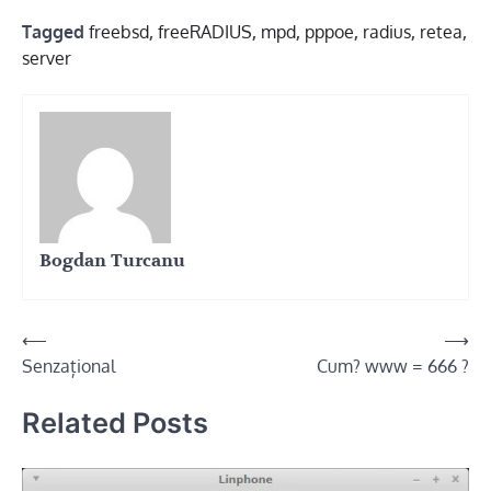
Tagged
freebsd
,
freeRADIUS
,
mpd
,
pppoe
,
radius
,
retea
,
server
Bogdan Turcanu
Navigare
⟵
⟶
Senzațional
Cum? www = 666 ?
în
articole
Related Posts