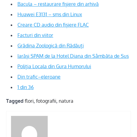
Bacula – restaurare fișiere din arhivă
Huawei E3131 – sms din Linux
Creare CD audio din fișiere FLAC
Facturi din viitor
Grădina Zoologică din Rădăuți
Iarăși SPAM de la Hotel Diana din Sâmbăta de Sus
Poliția Locala din Gura Humorului
Din trafic–eleroane
1 din 36
Tagged
flori
,
fotografii
,
natura