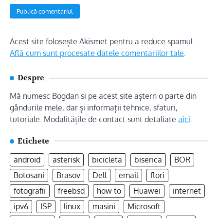
Acest site folosește Akismet pentru a reduce spamul.
Află cum sunt procesate datele comentariilor tale
.
Despre
Mă numesc Bogdan si pe acest site aștern o parte din
gândurile mele, dar și informații tehnice, sfaturi,
tutoriale. Modalitățile de contact sunt detaliate
aici
.
Etichete
android
asterisk
bicicleta
biserica
BOR
Botosani
Brasov
Dell
email
flori
fotografii
freebsd
how to
Huawei
internet
ipv6
ISP
linux
masini
Microsoft