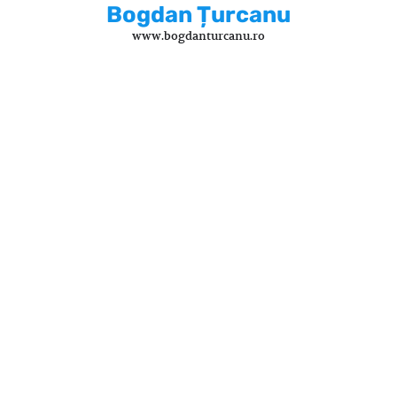
Skip
Bogdan Țurcanu
to
www.bogdanturcanu.ro
content