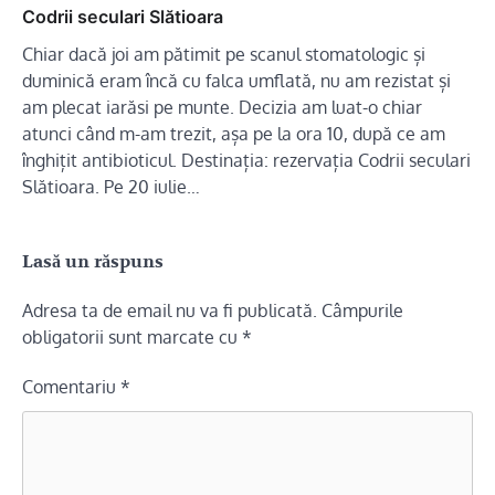
Codrii seculari Slătioara
Chiar dacă joi am pătimit pe scanul stomatologic și
duminică eram încă cu falca umflată, nu am rezistat și
am plecat iarăsi pe munte. Decizia am luat-o chiar
atunci când m-am trezit, așa pe la ora 10, după ce am
înghițit antibioticul. Destinația: rezervația Codrii seculari
Slătioara. Pe 20 iulie…
Lasă un răspuns
Adresa ta de email nu va fi publicată.
Câmpurile
obligatorii sunt marcate cu
*
Comentariu
*