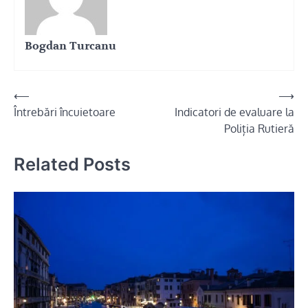
Bogdan Turcanu
Navigare
⟵
⟶
Întrebări încuietoare
Indicatori de evaluare la
în
Poliția Rutieră
articole
Related Posts