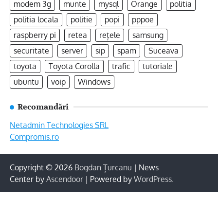
modem 3g
munte
mysql
Orange
politia
politia locala
politie
popi
pppoe
raspberry pi
retea
rețele
samsung
securitate
server
sip
spam
Suceava
toyota
Toyota Corolla
trafic
tutoriale
ubuntu
voip
Windows
Recomandări
Netadmin Technologies SRL
Compromis.ro
Copyright © 2026
Bogdan Țurcanu
| News
Center by
Ascendoor
| Powered by
WordPress
.