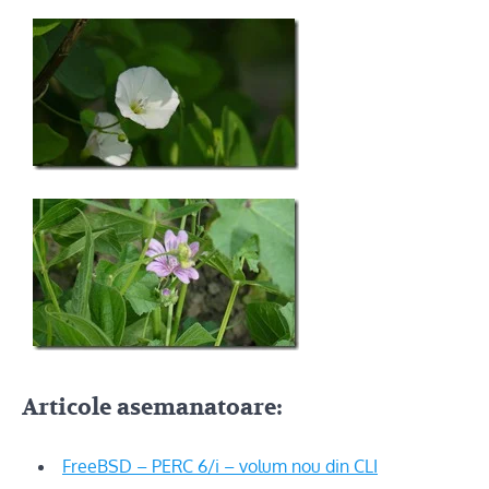
Articole asemanatoare:
FreeBSD – PERC 6/i – volum nou din CLI