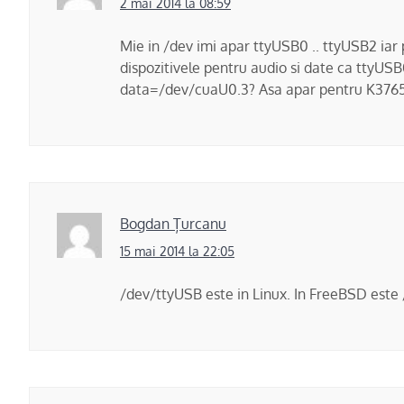
2 mai 2014 la 08:59
Mie in /dev imi apar ttyUSB0 .. ttyUSB2 iar p
dispozitivele pentru audio si date ca ttyUS
data=/dev/cuaU0.3? Asa apar pentru K376
Bogdan Țurcanu
15 mai 2014 la 22:05
/dev/ttyUSB este in Linux. In FreeBSD este