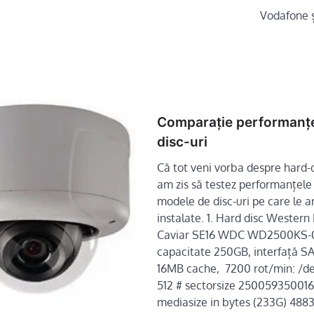
Vodafone ș
Comparație performanț
disc-uri
Că tot veni vorba despre hard-d
am zis să testez performanțele
modele de disc-uri pe care le 
instalate. 1. Hard disc Western 
Caviar SE16 WDC WD2500KS-
capacitate 250GB, interfață SA
16MB cache, 7200 rot/min: /d
512 # sectorsize 250059350016
mediasize in bytes (233G) 488