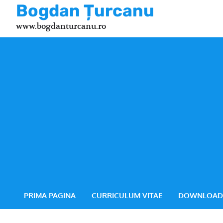
Skip
Bogdan Țurcanu
to
www.bogdanturcanu.ro
content
PRIMA PAGINA
CURRICULUM VITAE
DOWNLOAD