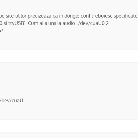
e site-ul lor precizeaza ca in dongle.conf trebuiesc specificate
B0 si ttyUSB1. Cum ai ajuns la audio=/dev/cuaU0.2
5?
 /dev/cuaU.