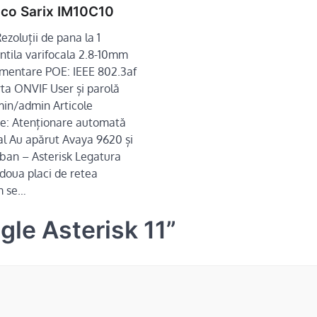
lco Sarix IM10C10
Rezoluții de pana la 1
ntila varifocala 2.8-10mm
imentare POE: IEEE 802.3af
ta ONVIF User și parolă
min/admin Articole
e: Atenționare automată
al Au apărut Avaya 9620 și
2ban – Asterisk Legatura
 doua placi de retea
m se…
le Asterisk 11
”