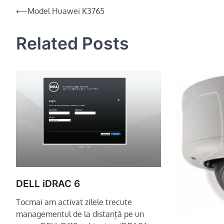
Navigare
⟵
Model Huawei K3765
în
Related Posts
articole
DELL iDRAC 6
Tocmai am activat zilele trecute
managementul de la distanță pe un