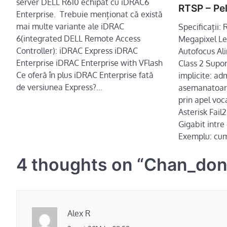
server DELL R610 echipat cu iDRAC6
RTSP – Pe
Enterprise. Trebuie menționat că există
mai multe variante ale iDRAC
Specificații: 
6(integrated DELL Remote Access
Megapixel Le
Controller): iDRAC Express iDRAC
Autofocus Al
Enterprise iDRAC Enterprise with VFlash
Class 2 Supor
Ce oferă în plus iDRAC Enterprise fată
implicite: ad
de versiunea Express?…
asemanatoar
prin apel voc
Asterisk Fail
Gigabit intre
Exemplu: cu
4 thoughts on “
Chan_dong
Alex R