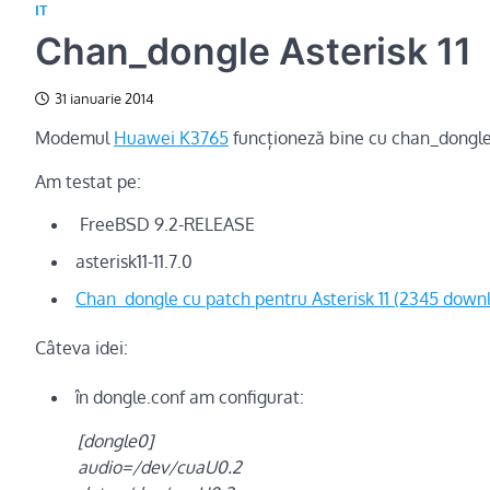
IT
Chan_dongle Asterisk 11
31 ianuarie 2014
Modemul
Huawei K3765
funcționeză bine cu chan_dongle
Am testat pe:
FreeBSD 9.2-RELEASE
asterisk11-11.7.0
Chan_dongle cu patch pentru Asterisk 11 (2345 downl
Câteva idei:
în dongle.conf am configurat:
[dongle0]
audio=/dev/cuaU0.2