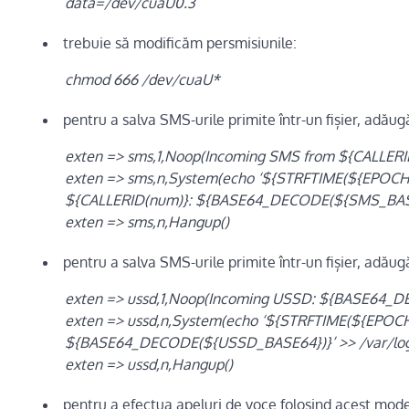
data=/dev/cuaU0.3
trebuie să modificăm persmisiunile:
chmod 666 /dev/cuaU*
pentru a salva SMS-urile primite într-un fișier, adăugă
exten => sms,1,Noop(Incoming SMS from ${CALLE
exten => sms,n,System(echo ‘${STRFTIME(${EP
${CALLERID(num)}: ${BASE64_DECODE(${SMS_BASE64
exten => sms,n,Hangup()
pentru a salva SMS-urile primite într-un fișier, adăugă
exten => ussd,1,Noop(Incoming USSD: ${BASE64_
exten => ussd,n,System(echo ‘${STRFTIME(${E
${BASE64_DECODE(${USSD_BASE64})}’ >> /var/log/a
exten => ussd,n,Hangup()
pentru a efectua apeluri de voce folosind acest mod