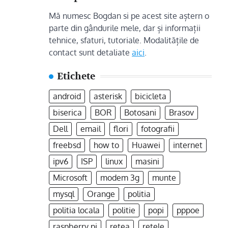
Mă numesc Bogdan si pe acest site aștern o
parte din gândurile mele, dar și informații
tehnice, sfaturi, tutoriale. Modalitățile de
contact sunt detaliate
aici
.
Etichete
android
asterisk
bicicleta
biserica
BOR
Botosani
Brasov
Dell
email
flori
fotografii
freebsd
how to
Huawei
internet
ipv6
ISP
linux
masini
Microsoft
modem 3g
munte
mysql
Orange
politia
politia locala
politie
popi
pppoe
raspberry pi
retea
rețele