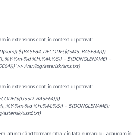
m în extensions.conf, în context-ul potrivit:
RID(num)} ${BASE64_DECODE(${SMS_BASE64})})
OCH},,%Y-%m-%d %H:%M:%S)} – ${DONGLENAME} –
})}’ >> /var/log/asterisk/sms.txt)
m în extensions.conf, în context-ul potrivit:
DECODE(${USSD_BASE64})})
POCH},,%Y-%m-%d %H:%M:%S)} – ${DONGLENAME}:
sterisk/ussd.txt)
em, atunci când formăm cifra 7 în fața numărului, adăugăm în