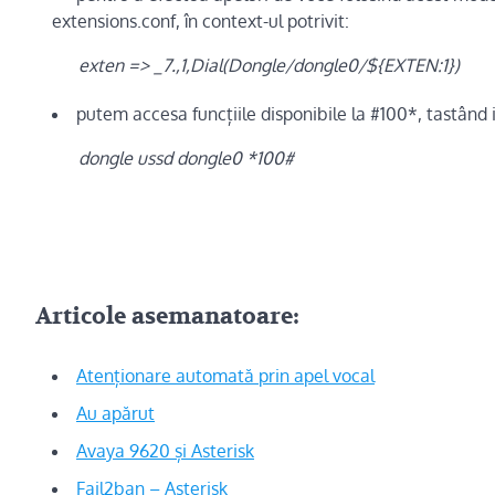
extensions.conf, în context-ul potrivit:
exten => _7.,1,Dial(Dongle/dongle0/${EXTEN:1})
putem accesa funcțiile disponibile la #100*, tastând i
dongle ussd dongle0 *100#
Articole asemanatoare:
Atenționare automată prin apel vocal
Au apărut
Avaya 9620 și Asterisk
Fail2ban – Asterisk