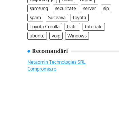
samsung
securitate
server
sip
spam
Suceava
toyota
Toyota Corolla
trafic
tutoriale
ubuntu
voip
Windows
Recomandări
Netadmin Technologies SRL
Compromis.ro