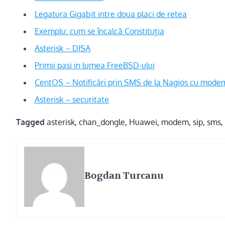
Legatura Gigabit intre doua placi de retea
Exemplu: cum se încalcă Constituția
Asterisk – DISA
Primii pasi in lumea FreeBSD-ului
CentOS – Notificări prin SMS de la Nagios cu mod
Asterisk – securitate
Tagged
asterisk
,
chan_dongle
,
Huawei
,
modem
,
sip
,
sms
,
Bogdan Turcanu